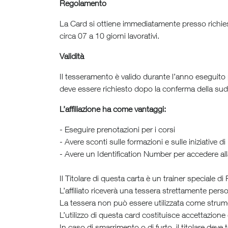
Regolamento
La Card si ottiene immediatamente presso richies
circa 07 a 10 giorni lavorativi.
Validità
Il tesseramento è valido durante l’anno eseguito
deve essere richiesto dopo la conferma della sudde
L’affiliazione ha come vantaggi:
- Eseguire prenotazioni per i corsi
- Avere sconti sulle formazioni e sulle iniziative d
- Avere un Identification Number per accedere alla 
Il Titolare di questa carta è un trainer speciale di
L’affiliato riceverà una tessera strettamente perso
La tessera non può essere utilizzata come stru
L’utilizzo di questa card costituisce accettazion
In caso di smarrimento o di furto, il titolare deve