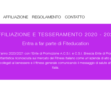
AFFILIAZIONE
REGOLAMENTO
CONTATTO
FFILIAZIONE E TESSERAMENTO 2020 - 20
Entra a far parte di Fiteducation
l’anno 2020/2021 con l’Ente di Promozione A.C.S.I. e C.S.I. Brescia Ente di Pro
antistica riconosciuta sul mercato del Fitness Italiano come un'azienda di alto 
otti collegati al benessere e il fitness generale comunicando il messaggio di salute
Italia.