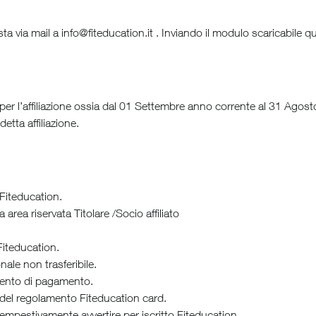
ta via mail a
info@fiteducation.it
. Inviando il modulo scaricabile qu
 per l’affiliazione ossia dal 01 Settembre anno corrente al 31 Agos
tta affiliazione.
i Fiteducation.
area riservata Titolare /Socio affiliato
 Fiteducation.
nale non trasferibile.
mento di pagamento.
e del regolamento Fiteducation card.
 tempestivamente avvertire per iscritto Fiteducation.