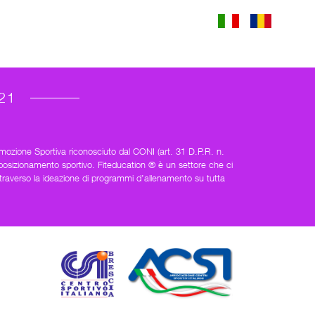
21
mozione Sportiva riconosciuto dal CONI (art. 31 D.P.R. n.
posizionamento sportivo. Fiteducation ® è un settore che ci
 attraverso la ideazione di programmi d’allenamento su tutta