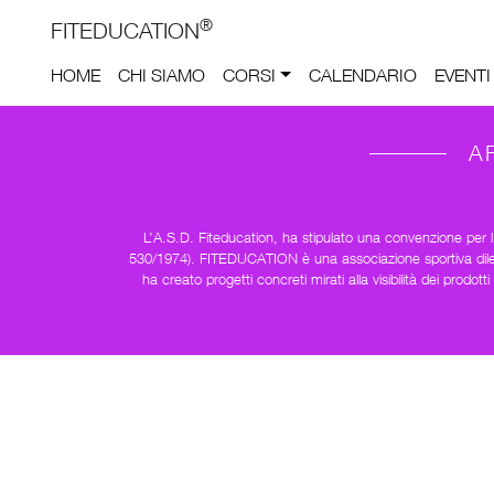
®
FITEDUCATION
HOME
CHI SIAMO
CORSI
CALENDARIO
EVENTI
A
L’A.S.D. Fiteducation, ha stipulato una convenzione per 
530/1974). FITEDUCATION è una associazione sportiva dilett
ha creato progetti concreti mirati alla visibilità dei prod