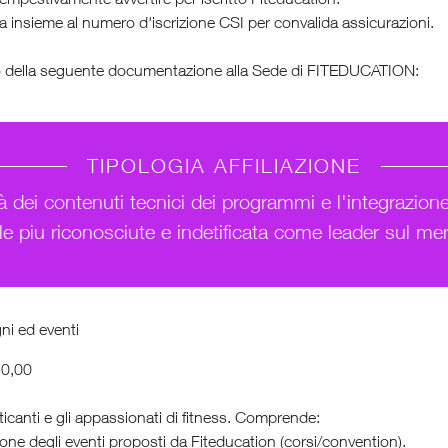
a insieme al numero d'iscrizione CSI per convalida assicurazioni.
pito della seguente documentazione alla Sede di FITEDUCATION:
TIPOLOGIA AFFILIAZIONE
lità dei contenuti tecnici dei programmi e l'integrazi
le piu riconosciute e indetificata come leader sul me
ni ed eventi
10,00
ticanti e gli appassionati di fitness. Comprende:
ione degli eventi proposti da Fiteducation (corsi/convention).