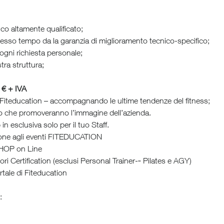
ico altamente qualificato;
tesso tempo da la garanzia di miglioramento tecnico-specifico;
ogni richiesta personale;
stra struttura;
€ + IVA
 con Fiteducation – accompagnando le ultime tendenze del fitness;
ntro che promoveranno l’immagine dell’azienda.
 esclusiva solo per il tuo Staff.
ione agli eventi FITEDUCATION
 SHOP on Line
ri Certification (esclusi Personal Trainer-­‐ Pilates e AGY)
rtale di Fiteducation
: